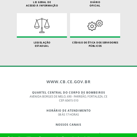
LEI GERAL DE
DIÁRIO
ACESSO À INFORMAÇÃO
OFICIAL
LEGISLAÇÃO
CÓDIGO DE ÉTICA DOS SERVIDORES
ESTADUAL
PÚBLICOS
WWW.CB.CE.GOV.BR
QUARTEL CENTRAL DO CORPO DE BOMBEIROS
AVENIDA BORGES DE MELO, 690 - PARREÃO, FORTALEZA, CE
CEP: 60415-510
HORÁRIO DE ATENDIMENTO
08 ÀS 17 HORAS
NOSSOS CANAIS
© 2017 - 2026 – GOVERNO DO ESTADO DO CEARÁ