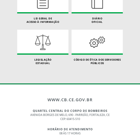
LEI GERAL DE
DIÁRIO
ACESSO À INFORMAÇÃO
OFICIAL
LEGISLAÇÃO
CÓDIGO DE ÉTICA DOS SERVIDORES
ESTADUAL
PÚBLICOS
WWW.CB.CE.GOV.BR
QUARTEL CENTRAL DO CORPO DE BOMBEIROS
AVENIDA BORGES DE MELO, 690 - PARREÃO, FORTALEZA, CE
CEP: 60415-510
HORÁRIO DE ATENDIMENTO
08 ÀS 17 HORAS