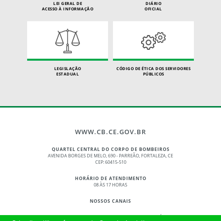
LEI GERAL DE
DIÁRIO
ACESSO À INFORMAÇÃO
OFICIAL
LEGISLAÇÃO
CÓDIGO DE ÉTICA DOS SERVIDORES
ESTADUAL
PÚBLICOS
WWW.CB.CE.GOV.BR
QUARTEL CENTRAL DO CORPO DE BOMBEIROS
AVENIDA BORGES DE MELO, 690 - PARREÃO, FORTALEZA, CE
CEP: 60415-510
HORÁRIO DE ATENDIMENTO
08 ÀS 17 HORAS
NOSSOS CANAIS
© 2017 - 2026 – GOVERNO DO ESTADO DO CEARÁ