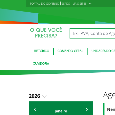
PORTAL DO GOVERNO
SSPDS
MAIS SITES
O QUE VOCÊ
PRECISA?
HISTÓRICO
COMANDO-GERAL
UNIDADES DO C
OUVIDORIA
Age
2026
2018
Eventos
Nen
Janeiro