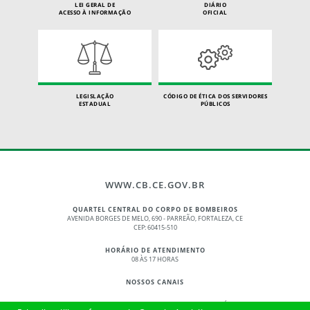
LEI GERAL DE
DIÁRIO
ACESSO À INFORMAÇÃO
OFICIAL
LEGISLAÇÃO
CÓDIGO DE ÉTICA DOS SERVIDORES
ESTADUAL
PÚBLICOS
WWW.CB.CE.GOV.BR
QUARTEL CENTRAL DO CORPO DE BOMBEIROS
AVENIDA BORGES DE MELO, 690 - PARREÃO, FORTALEZA, CE
CEP: 60415-510
HORÁRIO DE ATENDIMENTO
08 ÀS 17 HORAS
NOSSOS CANAIS
© 2017 - 2026 – GOVERNO DO ESTADO DO CEARÁ