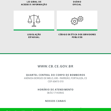
LEI GERAL DE
DIÁRIO
ACESSO À INFORMAÇÃO
OFICIAL
LEGISLAÇÃO
CÓDIGO DE ÉTICA DOS SERVIDORES
ESTADUAL
PÚBLICOS
WWW.CB.CE.GOV.BR
QUARTEL CENTRAL DO CORPO DE BOMBEIROS
AVENIDA BORGES DE MELO, 690 - PARREÃO, FORTALEZA, CE
CEP: 60415-510
HORÁRIO DE ATENDIMENTO
08 ÀS 17 HORAS
NOSSOS CANAIS
© 2017 - 2026 – GOVERNO DO ESTADO DO CEARÁ