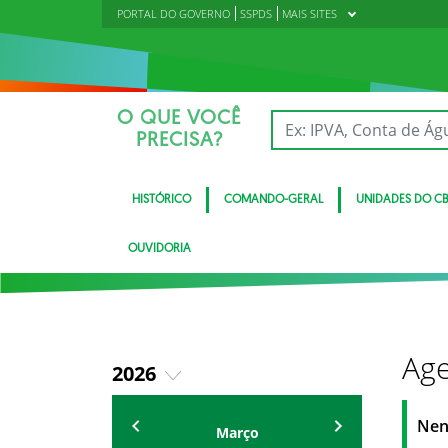
PORTAL DO GOVERNO
SSPDS
MAIS SITES
O QUE VOCÊ
PRECISA?
HISTÓRICO
COMANDO-GERAL
UNIDADES DO C
OUVIDORIA
Age
2026
2018
Eventos
Nen
Março