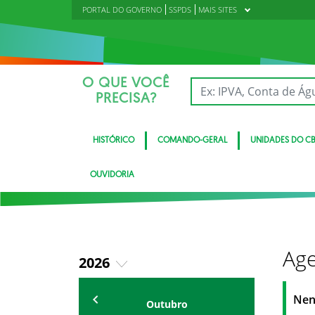
PORTAL DO GOVERNO
SSPDS
MAIS SITES
O QUE VOCÊ
PRECISA?
HISTÓRICO
COMANDO-GERAL
UNIDADES DO C
OUVIDORIA
Age
2026
2018
Eventos
Nen
Outubro