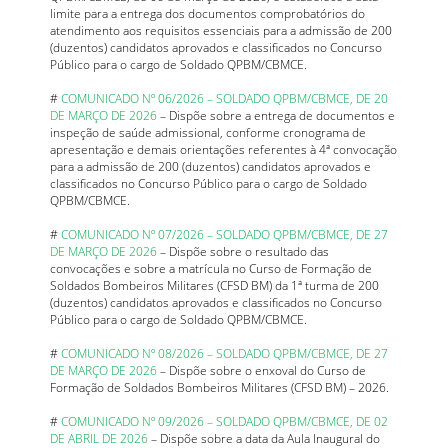
limite para a entrega dos documentos comprobatórios do
atendimento aos requisitos essenciais para a admissão de 200
(duzentos) candidatos aprovados e classificados no Concurso
Público para o cargo de Soldado QPBM/CBMCE.
#
COMUNICADO Nº 06/2026 – SOLDADO QPBM/CBMCE, DE 20
DE MARÇO DE 2026
– Dispõe sobre a entrega de documentos e
inspeção de saúde admissional, conforme cronograma de
apresentação e demais orientações referentes à 4ª convocação
para a admissão de 200 (duzentos) candidatos aprovados e
classificados no Concurso Público para o cargo de Soldado
QPBM/CBMCE.
#
COMUNICADO Nº 07/2026 – SOLDADO QPBM/CBMCE, DE 27
DE MARÇO DE 2026
– Dispõe sobre o resultado das
convocações e sobre a matrícula no Curso de Formação de
Soldados Bombeiros Militares (CFSD BM) da 1ª turma de 200
(duzentos) candidatos aprovados e classificados no Concurso
Público para o cargo de Soldado QPBM/CBMCE.
#
COMUNICADO Nº 08/2026 – SOLDADO QPBM/CBMCE, DE 27
DE MARÇO DE 2026
– Dispõe sobre o enxoval do Curso de
Formação de Soldados Bombeiros Militares (CFSD BM) – 2026.
#
COMUNICADO Nº 09/2026 – SOLDADO QPBM/CBMCE, DE 02
DE ABRIL DE 2026
– Dispõe sobre a data da Aula Inaugural do