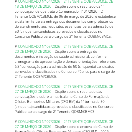
#
COMUNICADO Nº 04/2026 – 2º TENENTE QOBM/CBMCE, DE
18 DE MARÇO DE 2026
– Dispõe sobre o resultado da 1ª
convocação, de que trata o Comunicado nº 01/2026 – 2º
Tenente QOBM/CBMCE, de 06 de março de 2026, e estabelece
a data-limite para a entrega dos documentos comprobatórios
do atendimento aos requisitos essenciais para a admissão de
50 (cinquenta) candidatos aprovados e classificados no
Concurso Público para o cargo de 2º Tenente QOBM/CBMCE.
#
COMUNICADO Nº 05/2026 – 2º TENENTE QOBM/CBMCE, DE
20 DE MARÇO DE 2026
– Dispõe sobre a entrega de
documentos e inspeção de saúde admissional, conforme
cronograma de apresentação e demais orientações referentes
à 3ª convocação para a admissão de 50 (cinquenta) candidatos
aprovados e classificados no Concurso Público para o cargo de
2º Tenente QOBM/CBMCE.
#
COMUNICADO Nº 06/2026 – 2º TENENTE QOBM/CBMCE, DE
27 DE MARÇO DE 2026
– Dispõe sobre o resultado das
convocações e sobre a matrícula no Curso de Formação de
Oficiais Bombeiros Militares (CFO BM) da 1ª turma de 50
(cinquenta) candidatos aprovados e classificados no Concurso
Público para o cargo de 2º Tenente QOBM/CBMCE.
#
COMUNICADO Nº 07/2026 – 2º TENENTE QOBM/CBMCE, DE
27 DE MARÇO DE 2026
– Dispõe sobre o enxoval do Curso de
Formação de Oficiais Bombeiros Militares (CFO BM) – 2026.