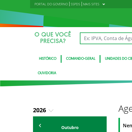
PORTAL DO GOVERNO
SSPDS
MAIS SITES
O QUE VOCÊ
PRECISA?
HISTÓRICO
COMANDO-GERAL
UNIDADES DO C
OUVIDORIA
Age
2026
2018
Eventos
Nen
Outubro