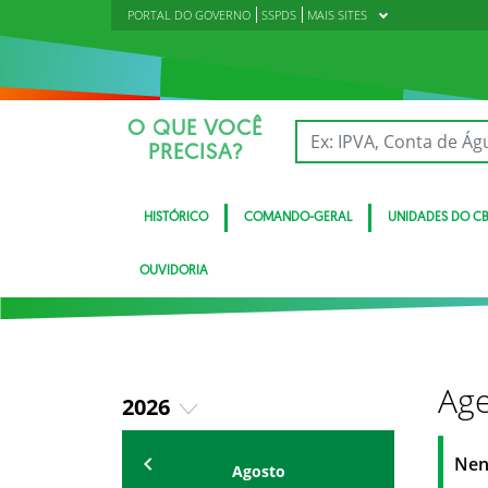
PORTAL DO GOVERNO
SSPDS
MAIS SITES
O QUE VOCÊ
PRECISA?
HISTÓRICO
COMANDO-GERAL
UNIDADES DO C
OUVIDORIA
Age
2026
2018
Eventos
Nen
Agosto