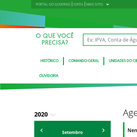
PORTAL DO GOVERNO
SSPDS
MAIS SITES
O QUE VOCÊ
PRECISA?
HISTÓRICO
COMANDO-GERAL
UNIDADES DO C
OUVIDORIA
Age
2020
2018
Eventos
Nen
Setembro