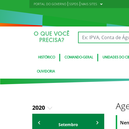
PORTAL DO GOVERNO
SSPDS
MAIS SITES
O QUE VOCÊ
PRECISA?
HISTÓRICO
COMANDO-GERAL
UNIDADES DO C
OUVIDORIA
Age
2020
2018
Eventos
Nen
Setembro