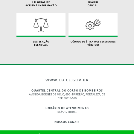
LEI GERAL DE
DIÁRIO
ACESSO À INFORMAÇÃO
OFICIAL
LEGISLAÇÃO
CÓDIGO DE ÉTICA DOS SERVIDORES
ESTADUAL
PÚBLICOS
WWW.CB.CE.GOV.BR
QUARTEL CENTRAL DO CORPO DE BOMBEIROS
AVENIDA BORGES DE MELO, 690 - PARREÃO, FORTALEZA, CE
CEP: 60415-510
HORÁRIO DE ATENDIMENTO
08 ÀS 17 HORAS
NOSSOS CANAIS
© 2017 - 2026 – GOVERNO DO ESTADO DO CEARÁ