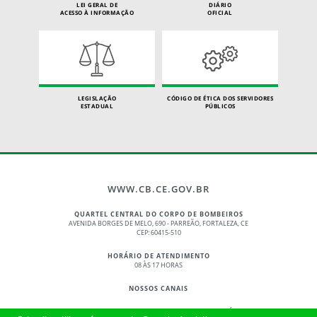
LEI GERAL DE
DIÁRIO
ACESSO À INFORMAÇÃO
OFICIAL
LEGISLAÇÃO
CÓDIGO DE ÉTICA DOS SERVIDORES
ESTADUAL
PÚBLICOS
WWW.CB.CE.GOV.BR
QUARTEL CENTRAL DO CORPO DE BOMBEIROS
AVENIDA BORGES DE MELO, 690 - PARREÃO, FORTALEZA, CE
CEP: 60415-510
HORÁRIO DE ATENDIMENTO
08 ÀS 17 HORAS
NOSSOS CANAIS
© 2017 - 2026 – GOVERNO DO ESTADO DO CEARÁ