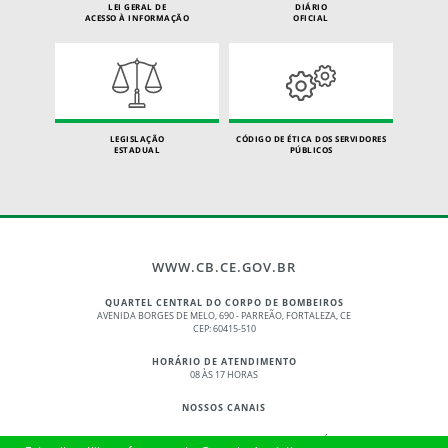
LEI GERAL DE
DIÁRIO
ACESSO À INFORMAÇÃO
OFICIAL
LEGISLAÇÃO
CÓDIGO DE ÉTICA DOS SERVIDORES
ESTADUAL
PÚBLICOS
WWW.CB.CE.GOV.BR
QUARTEL CENTRAL DO CORPO DE BOMBEIROS
AVENIDA BORGES DE MELO, 690 - PARREÃO, FORTALEZA, CE
CEP: 60415-510
HORÁRIO DE ATENDIMENTO
08 ÀS 17 HORAS
NOSSOS CANAIS
© 2017 - 2026 – GOVERNO DO ESTADO DO CEARÁ