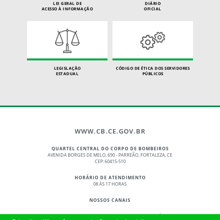
LEI GERAL DE
DIÁRIO
ACESSO À INFORMAÇÃO
OFICIAL
LEGISLAÇÃO
CÓDIGO DE ÉTICA DOS SERVIDORES
ESTADUAL
PÚBLICOS
WWW.CB.CE.GOV.BR
QUARTEL CENTRAL DO CORPO DE BOMBEIROS
AVENIDA BORGES DE MELO, 690 - PARREÃO, FORTALEZA, CE
CEP: 60415-510
HORÁRIO DE ATENDIMENTO
08 ÀS 17 HORAS
NOSSOS CANAIS
© 2017 - 2026 – GOVERNO DO ESTADO DO CEARÁ