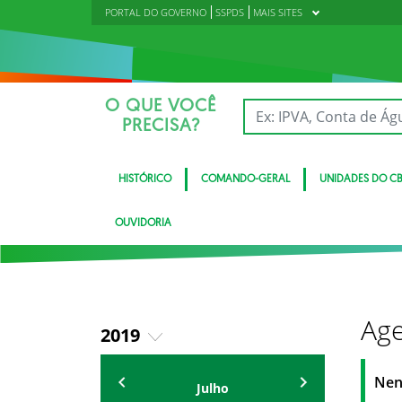
PORTAL DO GOVERNO
SSPDS
MAIS SITES
O QUE VOCÊ
PRECISA?
HISTÓRICO
COMANDO-GERAL
UNIDADES DO C
OUVIDORIA
Age
2019
2018
Eventos
Nen
Julho