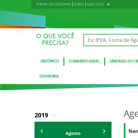
PORTAL DO GOVERNO
SSPDS
MAIS SITES
O QUE VOCÊ
PRECISA?
HISTÓRICO
COMANDO-GERAL
UNIDADES DO C
OUVIDORIA
Age
2019
2018
Eventos
Nen
Agosto