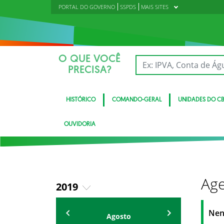
PORTAL DO GOVERNO
SSPDS
MAIS SITES
O QUE VOCÊ
PRECISA?
HISTÓRICO
COMANDO-GERAL
UNIDADES DO C
OUVIDORIA
Age
2019
2018
Eventos
Nen
Agosto