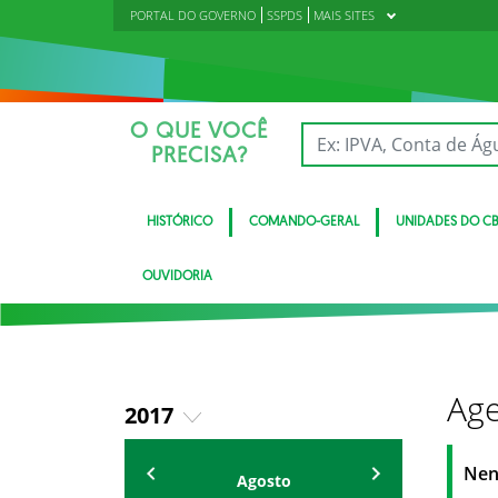
PORTAL DO GOVERNO
SSPDS
MAIS SITES
O QUE VOCÊ
PRECISA?
HISTÓRICO
COMANDO-GERAL
UNIDADES DO C
OUVIDORIA
Age
2017
2018
Eventos
Nen
Agosto