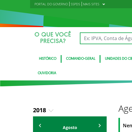
PORTAL DO GOVERNO
SSPDS
MAIS SITES
O QUE VOCÊ
PRECISA?
HISTÓRICO
COMANDO-GERAL
UNIDADES DO C
OUVIDORIA
Age
2018
2019
Eventos
Nen
Agosto