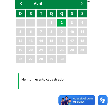
Eventos
Abril
D
S
T
Q
Q
S
S
1
2
3
4
5
6
7
8
9
10
11
12
13
14
15
16
17
18
19
20
21
22
23
24
25
26
27
28
29
30
Nenhum evento cadastrado.