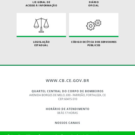
LEI GERAL DE
DIÁRIO
ACESSO À INFORMAÇÃO
OFICIAL
LEGISLAÇÃO
CÓDIGO DE ÉTICA DOS SERVIDORES
ESTADUAL
PÚBLICOS
WWW.CB.CE.GOV.BR
QUARTEL CENTRAL DO CORPO DE BOMBEIROS
AVENIDA BORGES DE MELO, 690 - PARREÃO, FORTALEZA, CE
CEP: 60415-510
HORÁRIO DE ATENDIMENTO
08 ÀS 17 HORAS
NOSSOS CANAIS
© 2017 - 2026 – GOVERNO DO ESTADO DO CEARÁ