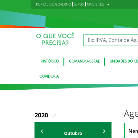
PORTAL DO GOVERNO
SSPDS
MAIS SITES
O QUE VOCÊ
PRECISA?
HISTÓRICO
COMANDO-GERAL
UNIDADES DO C
OUVIDORIA
Age
2020
2018
Eventos
Nen
Outubro