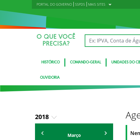
PORTAL DO GOVERNO
SSPDS
MAIS SITES
O QUE VOCÊ
PRECISA?
HISTÓRICO
COMANDO-GERAL
UNIDADES DO C
OUVIDORIA
Age
2018
2019
Eventos
Nen
Março