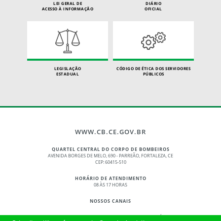
LEI GERAL DE
DIÁRIO
ACESSO À INFORMAÇÃO
OFICIAL
LEGISLAÇÃO
CÓDIGO DE ÉTICA DOS SERVIDORES
ESTADUAL
PÚBLICOS
WWW.CB.CE.GOV.BR
QUARTEL CENTRAL DO CORPO DE BOMBEIROS
AVENIDA BORGES DE MELO, 690 - PARREÃO, FORTALEZA, CE
CEP: 60415-510
HORÁRIO DE ATENDIMENTO
08 ÀS 17 HORAS
NOSSOS CANAIS
© 2017 - 2026 – GOVERNO DO ESTADO DO CEARÁ