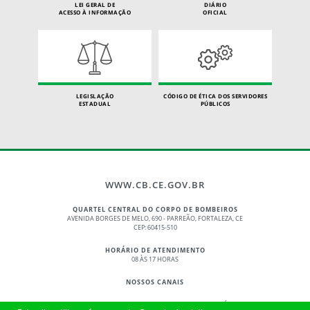
LEI GERAL DE
DIÁRIO
ACESSO À INFORMAÇÃO
OFICIAL
LEGISLAÇÃO
CÓDIGO DE ÉTICA DOS SERVIDORES
ESTADUAL
PÚBLICOS
WWW.CB.CE.GOV.BR
QUARTEL CENTRAL DO CORPO DE BOMBEIROS
AVENIDA BORGES DE MELO, 690 - PARREÃO, FORTALEZA, CE
CEP: 60415-510
HORÁRIO DE ATENDIMENTO
08 ÀS 17 HORAS
NOSSOS CANAIS
© 2017 - 2026 – GOVERNO DO ESTADO DO CEARÁ