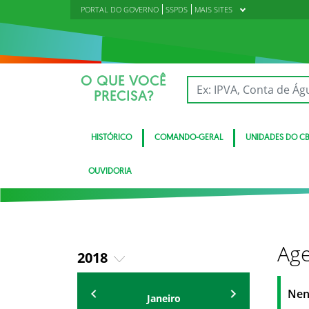
PORTAL DO GOVERNO
SSPDS
MAIS SITES
O QUE VOCÊ
PRECISA?
HISTÓRICO
COMANDO-GERAL
UNIDADES DO C
OUVIDORIA
Age
2018
2019
Eventos
Nen
Janeiro