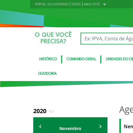
PORTAL DO GOVERNO
SSPDS
MAIS SITES
O QUE VOCÊ
PRECISA?
HISTÓRICO
COMANDO-GERAL
UNIDADES DO C
OUVIDORIA
Age
2020
2018
Eventos
Nen
Novembro