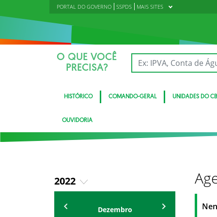
PORTAL DO GOVERNO
SSPDS
MAIS SITES
O QUE VOCÊ
PRECISA?
HISTÓRICO
COMANDO-GERAL
UNIDADES DO C
OUVIDORIA
Age
2022
2018
Eventos
Nen
Dezembro